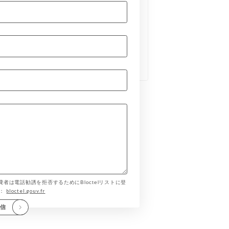
費者は電話勧誘を拒否するためにBloctelリストに登
bloctel.gouv.fr
す：
送信