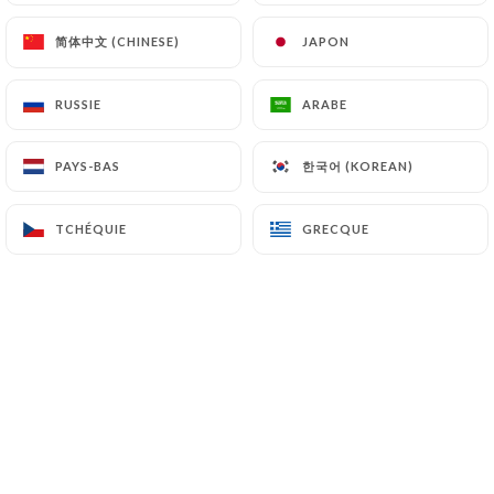
简体中文 (CHINESE)
简体中文 (CHINESE)
JAPON
JAPON
Viviane B. a noté
V
RUSSIE
RUSSIE
ARABE
ARABE
5/5
Accueil très bien. Repas très bon. Pas
한국어 (KOREAN)
한국어 (KOREAN)
PAYS-BAS
PAYS-BAS
beaucoup de sel : et c'est ce que j'adore.
C'est mon mari qui a dû rajouter du sel.
TCHÉQUIE
TCHÉQUIE
GRECQUE
GRECQUE
21/06/2026
•
09:54
Hervé R. a noté
H
5/5
12/06/2026
•
08:32
Marc S. a noté
M
5/5
Ambiance très sympa et serveuses très