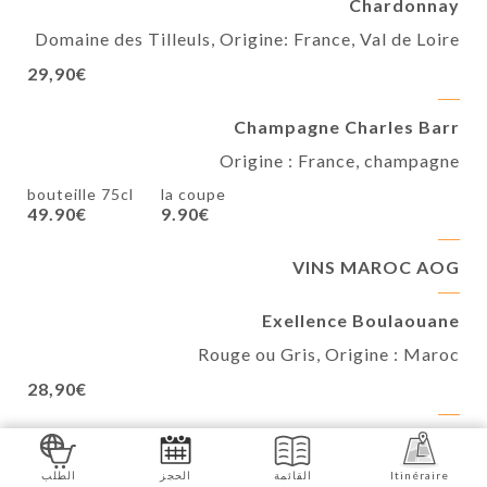
Chardonnay
Domaine des Tilleuls, Origine: France, Val de Loire
29,90€
Champagne Charles Barr
Origine : France, champagne
bouteille 75cl
la coupe
49.90€
9.90€
VINS MAROC AOG
Exellence Boulaouane
Rouge ou Gris, Origine : Maroc
28,90€
Guerrouane
Rouge ou Gris, Domaine Toulal, Origine : Maroc
Itinéraire
القائمة
الحجز
الطلب